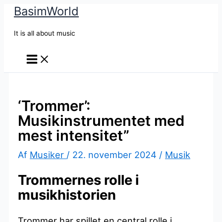
BasimWorld
Gå
til
It is all about music
indholdet
‘Trommer’:
Musikinstrumentet med
mest intensitet”
Af
Musiker
/
22. november 2024
/
Musik
Trommernes rolle i
musikhistorien
Trommer har spillet en central rolle i