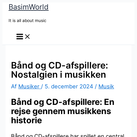
BasimWorld
Gå
til
It is all about music
indholdet
Bånd og CD-afspillere:
Nostalgien i musikken
Af
Musiker
/
5. december 2024
/
Musik
Bånd og CD-afspillere: En
rejse gennem musikkens
historie
Bånd og CD-afspillere har spillet en central