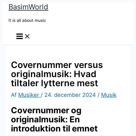
BasimWorld
Gå
til
It is all about music
indholdet
Covernummer versus
originalmusik: Hvad
tiltaler lytterne mest
Af
Musiker
/
24. december 2024
/
Musik
Covernummer og
originalmusik: En
introduktion til emnet