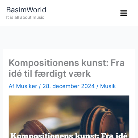
Gå
BasimWorld
til
It is all about music
indholdet
Kompositionens kunst: Fra
idé til færdigt værk
Af
Musiker
/
28. december 2024
/
Musik