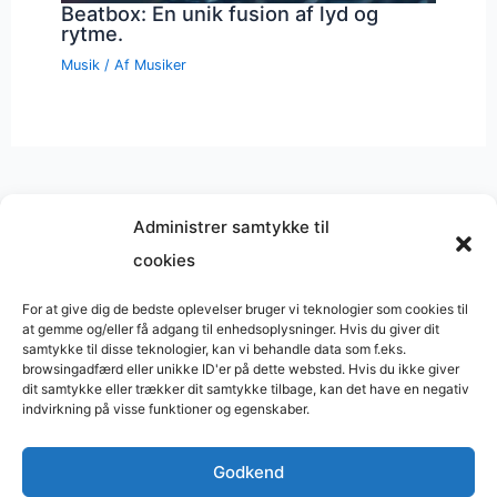
Beatbox: En unik fusion af lyd og
rytme.
Musik
/ Af
Musiker
Administrer samtykke til
cookies
Musik på
Wikipedia
?
Copyright © 2026 BasimWorld
For at give dig de bedste oplevelser bruger vi teknologier som cookies til
at gemme og/eller få adgang til enhedsoplysninger. Hvis du giver dit
Udviklet af
Webbureau.dk
samtykke til disse teknologier, kan vi behandle data som f.eks.
browsingadfærd eller unikke ID'er på dette websted. Hvis du ikke giver
Bygget med
WordPress
dit samtykke eller trækker dit samtykke tilbage, kan det have en negativ
indvirkning på visse funktioner og egenskaber.
Godkend
Restaurant