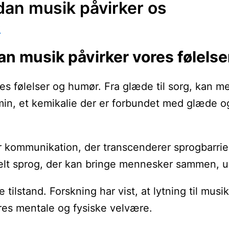
rdan musik påvirker os
k
dan musik påvirker vores følelse
res følelser og humør. Fra glæde til sorg, kan m
min, et kemikalie der er forbundet med glæde og
kommunikation, der transcenderer sprogbarrierer
rselt sprog, der kan bringe mennesker sammen, 
 tilstand. Forskning har vist, at lytning til mu
vores mentale og fysiske velvære.