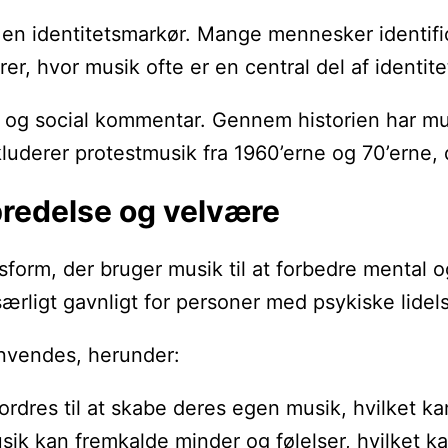
 identitetsmarkør. Mange mennesker identificer
er, hvor musik ofte er en central del af identite
k og social kommentar. Gennem historien har mus
luderer protestmusik fra 1960’erne og 70’erne, 
lbredelse og velvære
form, der bruger musik til at forbedre mental o
ligt gavnligt for personer med psykiske lidelse
anvendes, herunder:
fordres til at skabe deres egen musik, hvilket 
musik kan fremkalde minder og følelser, hvilket 