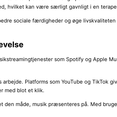
ed, hvilket kan være særligt gavnligt i en terap
bedre sociale færdigheder og øge livskvaliteten
evelse
musikstreamingtjenester som Spotify og Apple M
rbejde. Platforms som YouTube og TikTok giver 
r med blot et klik.
t den måde, musik præsenteres på. Med brugen 