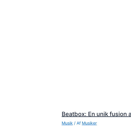
Beatbox: En unik fusion a
Musik
/ Af
Musiker