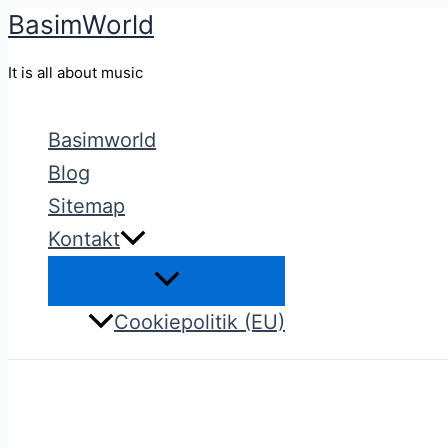
BasimWorld
Gå
til
It is all about music
indholdet
Basimworld
Blog
Sitemap
Kontakt
Cookiepolitik (EU)