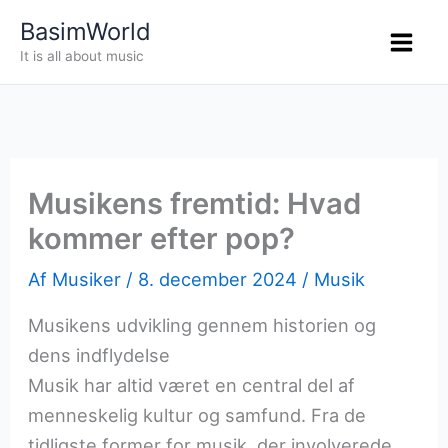
Gå
BasimWorld
til
It is all about music
indholdet
Musikens fremtid: Hvad
kommer efter pop?
Af
Musiker
/
8. december 2024
/
Musik
Musikens udvikling gennem historien og
dens indflydelse
Musik har altid været en central del af
menneskelig kultur og samfund. Fra de
tidligste former for musik, der involverede