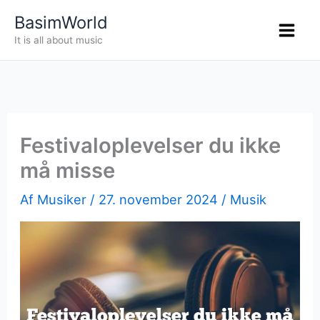
Gå
BasimWorld
til
It is all about music
indholdet
Festivaloplevelser du ikke
må misse
Af
Musiker
/
27. november 2024
/
Musik