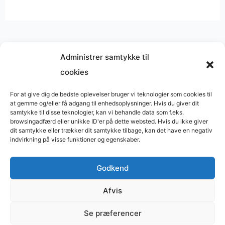
Administrer samtykke til
cookies
Musik på
Wikipedia
?
Copyright © 2026 BasimWorld
For at give dig de bedste oplevelser bruger vi teknologier som cookies til
at gemme og/eller få adgang til enhedsoplysninger. Hvis du giver dit
Udviklet af
Webbureau.dk
samtykke til disse teknologier, kan vi behandle data som f.eks.
browsingadfærd eller unikke ID'er på dette websted. Hvis du ikke giver
Bygget med
WordPress
dit samtykke eller trækker dit samtykke tilbage, kan det have en negativ
indvirkning på visse funktioner og egenskaber.
Godkend
Restaurant
Restauranter
Afvis
Restaurants in Denmark
Se præferencer
Tømrer