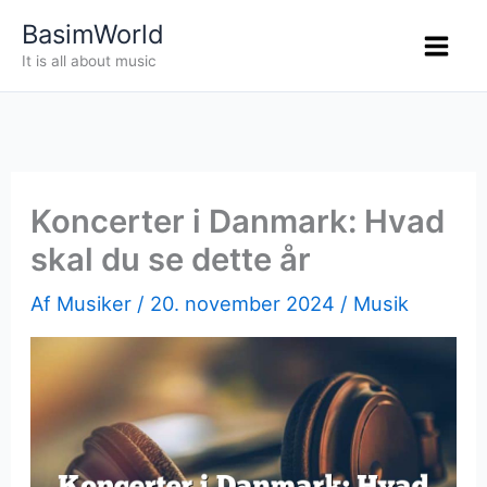
Gå
BasimWorld
til
It is all about music
indholdet
Koncerter i Danmark: Hvad
skal du se dette år
Af
Musiker
/
20. november 2024
/
Musik