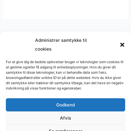
Administrer samtykke til
cookies
Musik på
Wikipedia
?
Copyright © 2026 BasimWorld
For at give dig de bedste oplevelser bruger vi teknologier som cookies til
at gemme og/eller få adgang til enhedsoplysninger. Hvis du giver dit
Udviklet af
Webbureau.dk
samtykke til disse teknologier, kan vi behandle data som f.eks.
browsingadfærd eller unikke ID'er på dette websted. Hvis du ikke giver
Bygget med
WordPress
dit samtykke eller trækker dit samtykke tilbage, kan det have en negativ
indvirkning på visse funktioner og egenskaber.
Godkend
Restaurant
Restauranter
Afvis
Restaurants in Denmark