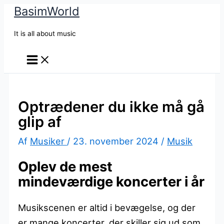
BasimWorld
Gå
til
It is all about music
indholdet
Optrædener du ikke må gå
glip af
Af
Musiker
/
23. november 2024
/
Musik
Oplev de mest
mindeværdige koncerter i år
Musikscenen er altid i bevægelse, og der
er mange koncerter, der skiller sig ud som