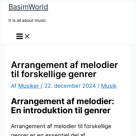
BasimWorld
Gå
til
It is all about music
indholdet
Arrangement af melodier
til forskellige genrer
Af
Musiker
/
22. december 2024
/
Musik
Arrangement af melodier:
En introduktion til genrer
Arrangement af melodier til forskellige
genrer er en essentiel del af