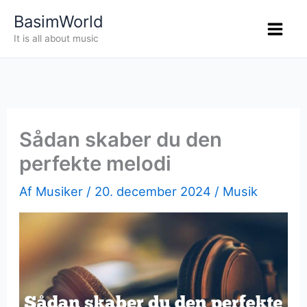
Gå
BasimWorld
til
It is all about music
indholdet
Sådan skaber du den
perfekte melodi
Af
Musiker
/
20. december 2024
/
Musik