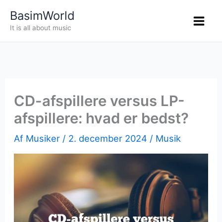
Gå
BasimWorld
til
It is all about music
indholdet
CD-afspillere versus LP-
afspillere: hvad er bedst?
Af
Musiker
/
2. december 2024
/
Musik