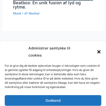
Beatbox: En unik fusion af lyd og
rytme.
Musik
/ Af
Musiker
Administrer samtykke til
cookies
Musik på
Wikipedia
?
Copyright © 2026 BasimWorld
For at give dig de bedste oplevelser bruger vi teknologier som cookies til
at gemme og/eller få adgang til enhedsoplysninger. Hvis du giver dit
Udviklet af
Webbureau.dk
samtykke til disse teknologier, kan vi behandle data som f.eks.
browsingadfærd eller unikke ID'er på dette websted. Hvis du ikke giver
Bygget med
WordPress
dit samtykke eller trækker dit samtykke tilbage, kan det have en negativ
indvirkning på visse funktioner og egenskaber.
Godkend
Restaurant