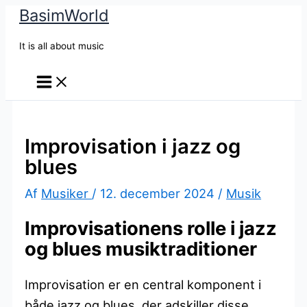
BasimWorld
Gå
til
It is all about music
indholdet
Improvisation i jazz og
blues
Af
Musiker
/
12. december 2024
/
Musik
Improvisationens rolle i jazz
og blues musiktraditioner
Improvisation er en central komponent i
både jazz og blues, der adskiller disse