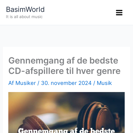
Gå
BasimWorld
til
It is all about music
indholdet
Gennemgang af de bedste
CD-afspillere til hver genre
Af
Musiker
/
30. november 2024
/
Musik