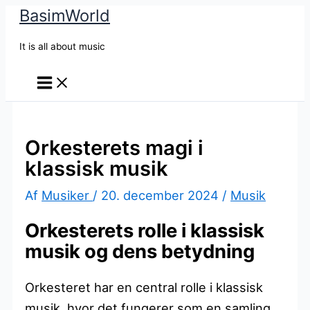
BasimWorld
Gå
til
It is all about music
indholdet
Orkesterets magi i
klassisk musik
Af
Musiker
/
20. december 2024
/
Musik
Orkesterets rolle i klassisk
musik og dens betydning
Orkesteret har en central rolle i klassisk
musik, hvor det fungerer som en samling