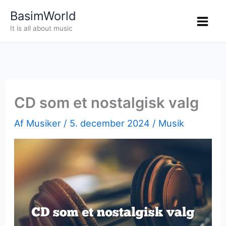
Gå
BasimWorld
til
It is all about music
indholdet
CD som et nostalgisk valg
Af
Musiker
/
5. december 2024
/
Musik