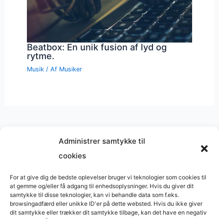
Beatbox: En unik fusion af lyd og
rytme.
Musik
/ Af
Musiker
Administrer samtykke til
cookies
Musik på
Wikipedia
?
Copyright © 2026 BasimWorld
For at give dig de bedste oplevelser bruger vi teknologier som cookies til
at gemme og/eller få adgang til enhedsoplysninger. Hvis du giver dit
Udviklet af
Webbureau.dk
samtykke til disse teknologier, kan vi behandle data som f.eks.
browsingadfærd eller unikke ID'er på dette websted. Hvis du ikke giver
Bygget med
WordPress
dit samtykke eller trækker dit samtykke tilbage, kan det have en negativ