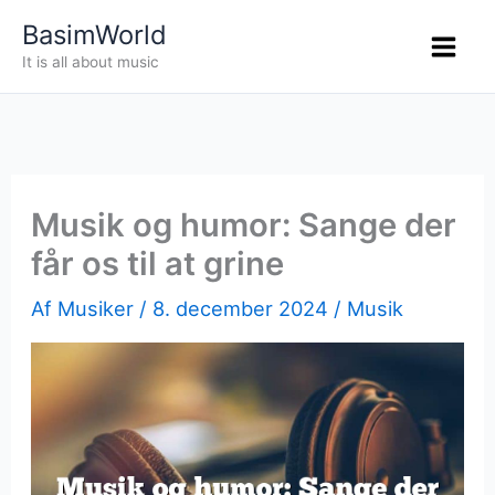
Gå
BasimWorld
til
It is all about music
indholdet
Musik og humor: Sange der
får os til at grine
Af
Musiker
/
8. december 2024
/
Musik