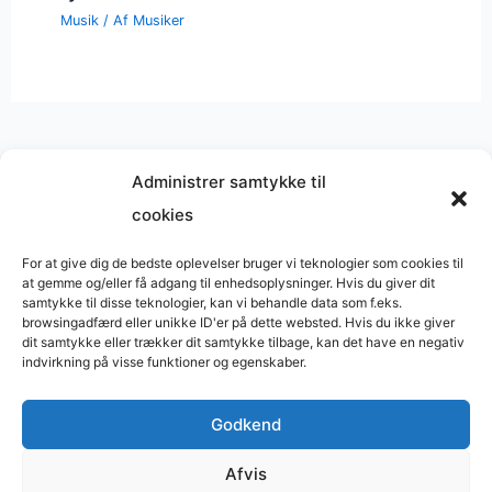
Musik
/ Af
Musiker
Administrer samtykke til
cookies
Musik på
Wikipedia
?
Copyright © 2026 BasimWorld
For at give dig de bedste oplevelser bruger vi teknologier som cookies til
at gemme og/eller få adgang til enhedsoplysninger. Hvis du giver dit
Udviklet af
Webbureau.dk
samtykke til disse teknologier, kan vi behandle data som f.eks.
browsingadfærd eller unikke ID'er på dette websted. Hvis du ikke giver
Bygget med
WordPress
dit samtykke eller trækker dit samtykke tilbage, kan det have en negativ
indvirkning på visse funktioner og egenskaber.
Godkend
Restaurant
Restauranter
Afvis