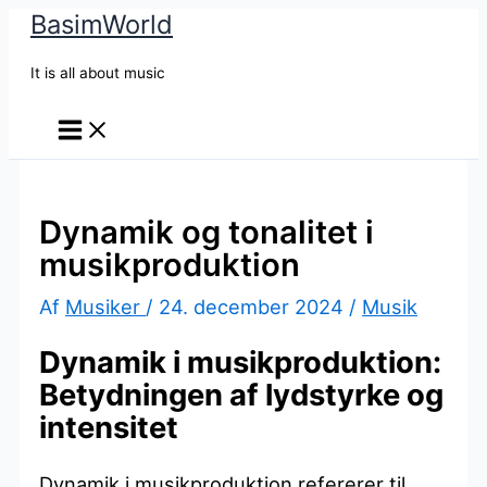
BasimWorld
Gå
til
It is all about music
indholdet
Dynamik og tonalitet i
musikproduktion
Af
Musiker
/
24. december 2024
/
Musik
Dynamik i musikproduktion:
Betydningen af lydstyrke og
intensitet
Dynamik i musikproduktion refererer til