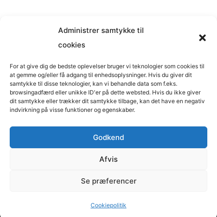
Administrer samtykke til
cookies
Musik på
Wikipedia
?
Copyright © 2026 BasimWorld
For at give dig de bedste oplevelser bruger vi teknologier som cookies til
at gemme og/eller få adgang til enhedsoplysninger. Hvis du giver dit
Udviklet af
Webbureau.dk
samtykke til disse teknologier, kan vi behandle data som f.eks.
browsingadfærd eller unikke ID'er på dette websted. Hvis du ikke giver
Bygget med
WordPress
dit samtykke eller trækker dit samtykke tilbage, kan det have en negativ
indvirkning på visse funktioner og egenskaber.
Godkend
Restaurant
Restauranter
Afvis
Restaurants in Denmark
Se præferencer
Tømrer
Supervision
Cookiepolitik