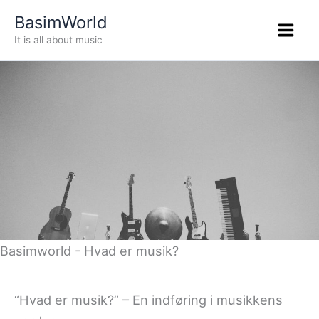
Gå
BasimWorld
til
It is all about music
indholdet
Basimworld - Hvad er musik?
“Hvad er musik?” – En indføring i musikkens