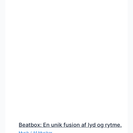
Beatbox: En unik fusion af lyd og rytme.
Musik
/ Af
Musiker