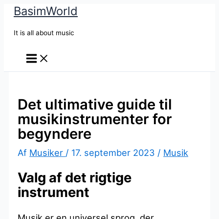
BasimWorld
Gå
til
It is all about music
indholdet
Det ultimative guide til
musikinstrumenter for
begyndere
Af
Musiker
/
17. september 2023
/
Musik
Valg af det rigtige
instrument
Musik er en universel sprog, der