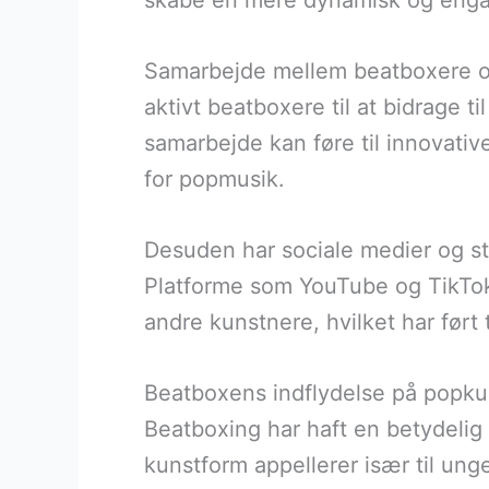
skabe en mere dynamisk og enga
Samarbejde mellem beatboxere og
aktivt beatboxere til at bidrage ti
samarbejde kan føre til innovative
for popmusik.
Desuden har sociale medier og str
Platforme som YouTube og TikTok
andre kunstnere, hvilket har ført
Beatboxens indflydelse på popku
Beatboxing har haft en betydelig
kunstform appellerer især til ung