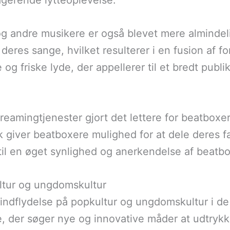
gerende lytteoplevelse.
 andre musikere er også blevet mere almindel
l deres sange, hvilket resulterer i en fusion af f
 og friske lyde, der appellerer til et bredt pub
eamingtjenester gjort det lettere for beatboxere
 giver beatboxere mulighed for at dele deres
 til en øget synlighed og anerkendelse af beatb
ltur og ungdomskultur
 indflydelse på popkultur og ungdomskultur i de
e, der søger nye og innovative måder at udtrykk