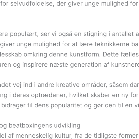
or selvudfoldelse, der giver unge mulighed fo
ere populært, ser vi også en stigning i antalle
giver unge mulighed for at lære teknikkerne b
llesskab omkring denne kunstform. Dette fælless
uren og inspirere næste generation af kunstner
det vej ind i andre kreative områder, såsom da
ng i deres optrædener, hvilket skaber en ny fo
 bidrager til dens popularitet og gør den til en 
 og beatboxingens udvikling
el af menneskelig kultur, fra de tidligste former