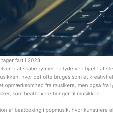
tager fart i 2023
olverer at skabe rytmer og lyde ved hjælp af st
sikken, hvor det ofte bruges som et kreativt 
ket opmærksomhed fra musikere, men også fra l
kker, som beatboxere bringer til musikken.
ation af beatboxing i popmusik, hvor kunstnere 