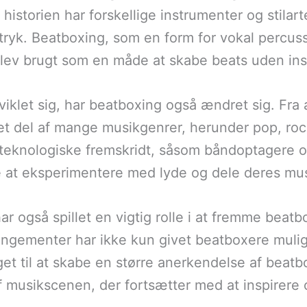
storien har forskellige instrumenter og stilart
ryk. Beatboxing, som en form for vokal percuss
 blev brugt som en måde at skabe beats uden in
viklet sig, har beatboxing også ændret sig. Fra
et del af mange musikgenrer, herunder pop, ro
 teknologiske fremskridt, såsom båndoptagere o
ere at eksperimentere med lyde og dele deres m
har også spillet en vigtig rolle i at fremme bea
rangementer har ikke kun givet beatboxere mulig
t til at skabe en større anerkendelse af beatb
af musikscenen, der fortsætter med at inspirer