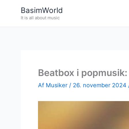
Gå
BasimWorld
til
It is all about music
indholdet
Beatbox i popmusik: 
Af
Musiker
/
26. november 2024