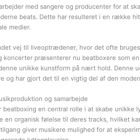
marbejder med sangere og producenter for at sk
erne beats. Dette har resulteret i en række hits
le medier.
et vej til liveoptrædener, hvor det ofte bruges
g koncerter præsenterer nu beatboxere som en d
denne unikke kunstform på nært hold. Denne udvi
e og har gjort det til en vigtig del af den mod
usikproduktion og samarbejde
 beatboxing en central rolle i at skabe unikke 
øje en organisk følelse til deres tracks, hvilket
 tilgang giver musikere mulighed for at eksperi