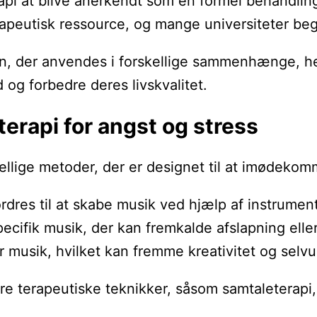
pi at blive anerkendt som en formel behandlings
rapeutisk ressource, og mange universiteter beg
lin, der anvendes i forskellige sammenhænge, her
og forbedre deres livskvalitet.
erapi for angst og stress
llige metoder, der er designet til at imødekom
ordres til at skabe musik ved hjælp af instrumen
cifik musik, der kan fremkalde afslapning eller 
r musik, hvilket kan fremme kreativitet og selv
erapeutiske teknikker, såsom samtaleterapi, for