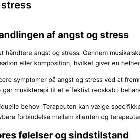
 stress
handlingen af angst og stress
at håndtere angst og stress. Gennem musikalske
isation eller komposition, hvilket giver en helhe
ucere symptomer på angst og stress ved at frem
r musikterapi til et effektivt redskab i behand
iduelle behov. Terapeuten kan vælge specifikke 
dybere forbindelse mellem klienten og terapeute
res følelser og sindstilstand