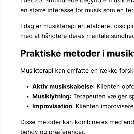
I det 20. århundrede begyndte musiktera
en større interesse for musik som en te
I dag er musikterapi en etableret discip
med at håndtere deres mentale sundhed 
Praktiske metoder i musikt
Musikterapi kan omfatte en række forske
Aktiv musikskabelse
: Klienten opf
Musiklytning
: Terapeuten vælger spe
Improvisation
: Klienten improvisere
Disse metoder kan kombineres med andre t
behov og præferencer.