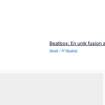
Beatbox: En unik fusion a
Musik
/ Af
Musiker