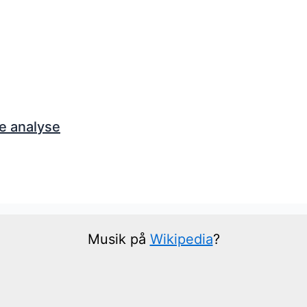
e analyse
Musik på
Wikipedia
?