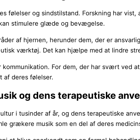
es følelser og sindstilstand. Forskning har vist
 kan stimulere glæde og bevægelse.
 områder af hjernen, herunder dem, der er ansva
utisk værktøj. Det kan hjælpe med at lindre str
kommunikation. For dem, der har svært ved at udt
 af deres følelser.
usik og dens terapeutiske anv
tur i tusinder af år, og dens terapeutiske anven
e grækere musik som en del af deres medicinsk