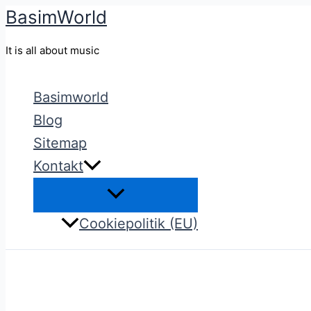
BasimWorld
Gå
til
It is all about music
indholdet
Basimworld
Blog
Sitemap
Kontakt
Cookiepolitik (EU)