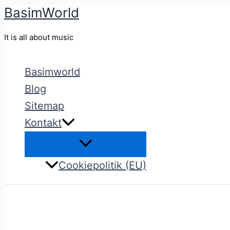
BasimWorld
Gå
til
It is all about music
indholdet
Basimworld
Blog
Sitemap
Kontakt
Cookiepolitik (EU)