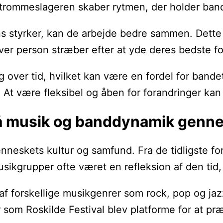
 trommeslageren skaber rytmen, der holder bande
tyrker, kan de arbejde bedre sammen. Dette kan
hver person stræber efter at yde deres bedste f
over tid, hvilket kan være en fordel for bandet
At være fleksibel og åben for forandringer kan 
på musik og banddynamik genn
enneskets kultur og samfund. Fra de tidligste f
musikgrupper ofte været en refleksion af den ti
af forskellige musikgenrer som rock, pop og jaz
er som Roskilde Festival blev platforme for at 