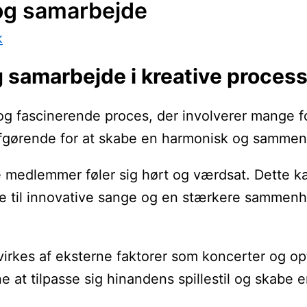
og samarbejde
k
samarbejde i kreative process
ascinerende proces, der involverer mange forskel
rende for at skabe en harmonisk og sammenhæng
t alle medlemmer føler sig hørt og værdsat. De
føre til innovative sange og en stærkere samme
kes af eksterne faktorer som koncerter og opt
 tilpasse sig hinandens spillestil og skabe en