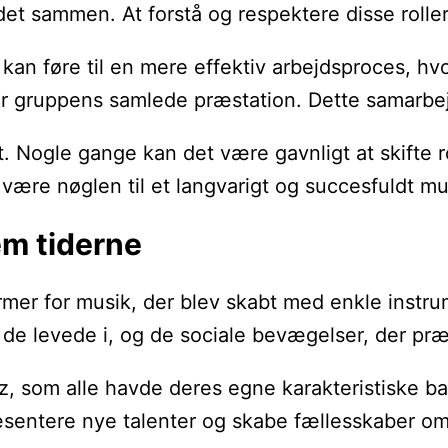
t sammen. At forstå og respektere disse roller 
 føre til en mere effektiv arbejdsproces, hvo
or gruppens samlede præstation. Dette samarbejd
. Nogle gange kan det være gavnligt at skifte ro
være nøglen til et langvarigt og succesfuldt m
em tiderne
ormer for musik, der blev skabt med enkle instr
d, de levede i, og de sociale bevægelser, der 
z, som alle havde deres egne karakteristiske ba
præsentere nye talenter og skabe fællesskaber o