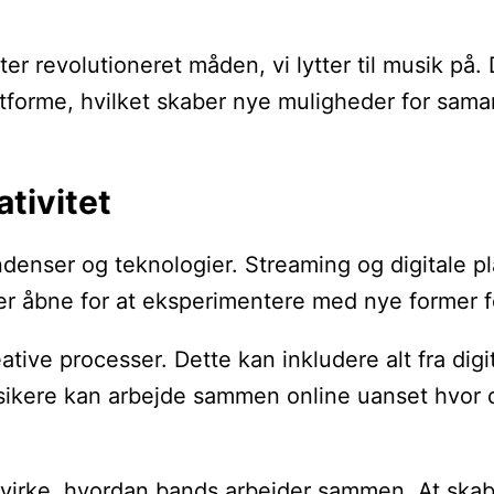
er revolutioneret måden, vi lytter til musik på
tforme, hvilket skaber nye muligheder for sama
tivitet
tendenser og teknologier. Streaming og digitale
 åbne for at eksperimentere med nye former fo
eative processer. Dette kan inkludere alt fra di
ikere kan arbejde sammen online uanset hvor de
irke, hvordan bands arbejder sammen. At skabe e