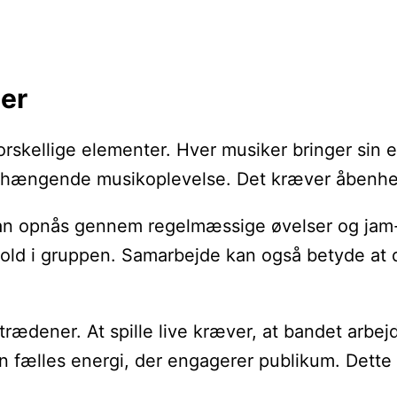
er
lige elementer. Hver musiker bringer sin egen u
ende musikoplevelse. Det kræver åbenhed, resp
tte kan opnås gennem regelmæssige øvelser og j
nhold i gruppen. Samarbejde kan også betyde at 
rædener. At spille live kræver, at bandet arb
 fælles energi, der engagerer publikum. Dette 