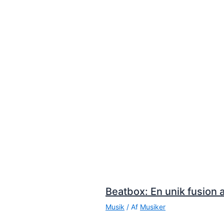
Beatbox: En unik fusion a
Musik
/ Af
Musiker