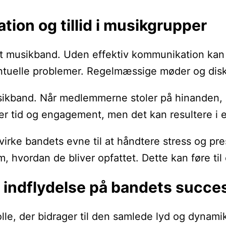
ion og tillid i musikgrupper
 musikband. Uden effektiv kommunikation kan mis
entuelle problemer. Regelmæssige møder og dis
musikband. Når medlemmerne stoler på hinanden, e
æver tid og engagement, men det kan resulter
irke bandets evne til at håndtere stress og pres
om, hvordan de bliver opfattet. Dette kan føre 
s indflydelse på bandets succe
lle, der bidrager til den samlede lyd og dynamik