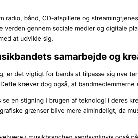
 radio, bånd, CD-afspillere og streamingtjenest
le verden gennem sociale medier og digitale pla
med at udvikle sig.
usikbandets samarbejde og krea
, er det vigtigt for bands at tilpasse sig nye 
. Dette kræver dog også, at bandmedlemmerne er
se en stigning i brugen af teknologi i deres kr
grafiske grænser blive mere almindeligt, da mus
velvære i musikbranchen sandsynligvis også påv