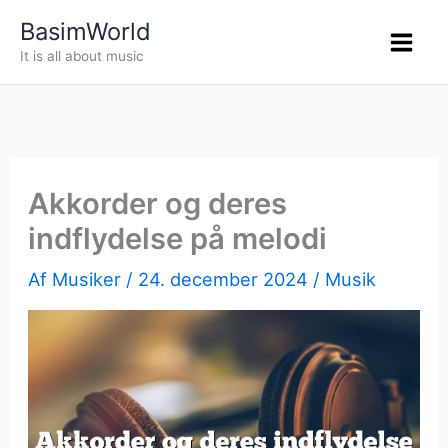
Gå
BasimWorld
til
It is all about music
indholdet
Akkorder og deres
indflydelse på melodi
Af
Musiker
/
24. december 2024
/
Musik