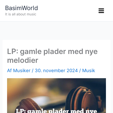
Gå
BasimWorld
til
It is all about music
indholdet
LP: gamle plader med nye
melodier
Af
Musiker
/
30. november 2024
/
Musik