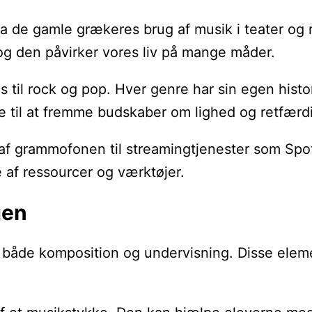
. Fra de gamle grækeres brug af musik i teater og
, og den påvirker vores liv på mange måder.
s til rock og pop. Hver genre har sin egen histor
me til at fremme budskaber om lighed og retfærd
f grammofonen til streamingtjenester som Spotif
e af ressourcer og værktøjer.
gen
le i både komposition og undervisning. Disse el