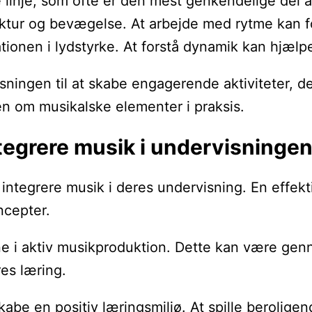
e linje, som ofte er den mest genkendelige del
uktur og bevægelse. At arbejde med rytme kan f
iationen i lydstyrke. At forstå dynamik kan hjæ
sningen til at skabe engagerende aktiviteter, 
n om musikalske elementer i praksis.
ntegrere musik i undervisninge
tegrere musik i deres undervisning. En effektiv
ncepter.
e i aktiv musikproduktion. Dette kan være genn
es læring.
kabe en positiv læringsmiljø. At spille berolig