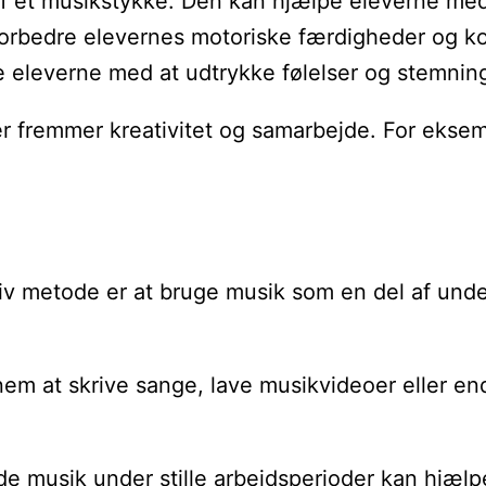
 af et musikstykke. Den kan hjælpe eleverne me
orbedre elevernes motoriske færdigheder og ko
lpe eleverne med at udtrykke følelser og stemnin
der fremmer kreativitet og samarbejde. For ek
n
 metode er at bruge musik som en del af undervis
em at skrive sange, lave musikvideoer eller e
ende musik under stille arbejdsperioder kan hjæ