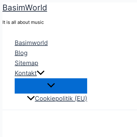
BasimWorld
Gå
til
It is all about music
indholdet
Basimworld
Blog
Sitemap
Kontakt
Cookiepolitik (EU)