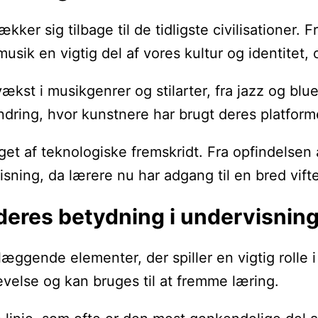
rækker sig tilbage til de tidligste civilisationer
 musik en vigtig del af vores kultur og identitet
ækst i musikgenrer og stilarter, fra jazz og blue
randring, hvor kunstnere har brugt deres platfor
t af teknologiske fremskridt. Fra opfindelsen a
isning, da lærere nu har adgang til en bred vift
deres betydning i undervisnin
ndlæggende elementer, der spiller en vigtig rol
evelse og kan bruges til at fremme læring.