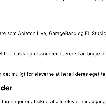
ware som Ableton Live, GarageBand og FL Studi
 af musik og ressourcer. Lærere kan bruge disse
 det muligt for eleverne at lære i deres eget te
eder
dfordringer er at sikre, at alle elever har adga