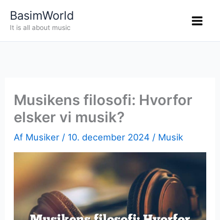
Gå
BasimWorld
til
It is all about music
indholdet
Musikens filosofi: Hvorfor
elsker vi musik?
Af
Musiker
/
10. december 2024
/
Musik