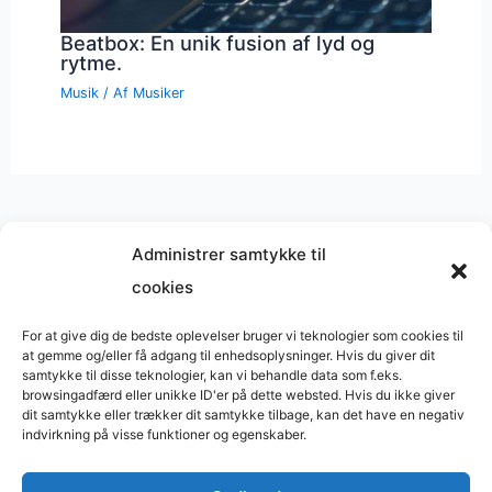
Beatbox: En unik fusion af lyd og
rytme.
Musik
/ Af
Musiker
Administrer samtykke til
cookies
Musik på
Wikipedia
?
Copyright © 2026 BasimWorld
For at give dig de bedste oplevelser bruger vi teknologier som cookies til
at gemme og/eller få adgang til enhedsoplysninger. Hvis du giver dit
Udviklet af
Webbureau.dk
samtykke til disse teknologier, kan vi behandle data som f.eks.
browsingadfærd eller unikke ID'er på dette websted. Hvis du ikke giver
Bygget med
WordPress
dit samtykke eller trækker dit samtykke tilbage, kan det have en negativ
indvirkning på visse funktioner og egenskaber.