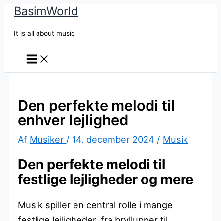
BasimWorld
Gå
til
It is all about music
indholdet
Den perfekte melodi til
enhver lejlighed
Af
Musiker
/
14. december 2024
/
Musik
Den perfekte melodi til
festlige lejligheder og mere
Musik spiller en central rolle i mange
festlige lejligheder, fra bryllupper til