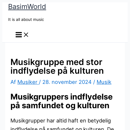
BasimWorld
Gå
til
It is all about music
indholdet
Musikgruppe med stor
indflydelse på kulturen
Af
Musiker
/
28. november 2024
/
Musik
Musikgruppers indflydelse
på samfundet og kulturen
Musikgrupper har altid haft en betydelig
indflydelse på samfundet og kulturen. De