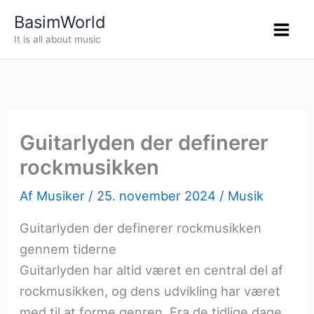
Gå
BasimWorld
til
It is all about music
indholdet
Guitarlyden der definerer
rockmusikken
Af
Musiker
/
25. november 2024
/
Musik
Guitarlyden der definerer rockmusikken
gennem tiderne
Guitarlyden har altid været en central del af
rockmusikken, og dens udvikling har været
med til at forme genren. Fra de tidlige dage