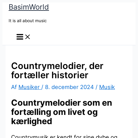
BasimWorld
Gå
til
It is all about music
indholdet
Countrymelodier, der
fortæller historier
Af
Musiker
/
8. december 2024
/
Musik
Countrymelodier som en
fortælling om livet og
kærlighed
Countrymusik er kendt for sine dybe og