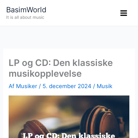
Gå
BasimWorld
til
It is all about music
indholdet
LP og CD: Den klassiske
musikopplevelse
Af
Musiker
/
5. december 2024
/
Musik