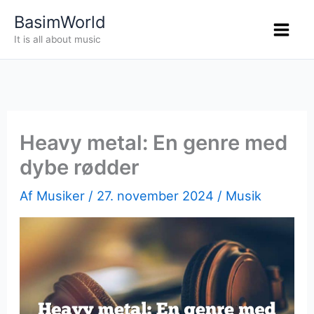
Gå
BasimWorld
til
It is all about music
indholdet
Heavy metal: En genre med
dybe rødder
Af
Musiker
/
27. november 2024
/
Musik