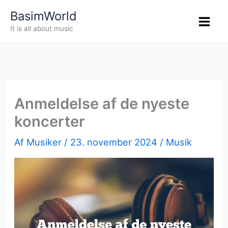
Gå
BasimWorld
til
It is all about music
indholdet
Anmeldelse af de nyeste
koncerter
Af
Musiker
/
23. november 2024
/
Musik