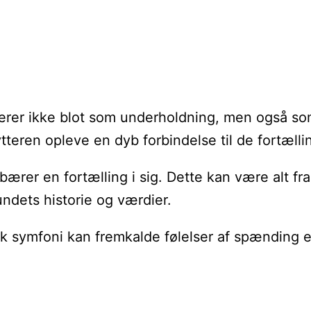
r ikke blot som underholdning, men også som et 
eren opleve en dyb forbindelse til de fortælli
ærer en fortælling i sig. Dette kan være alt fr
undets historie og værdier.
 symfoni kan fremkalde følelser af spænding el