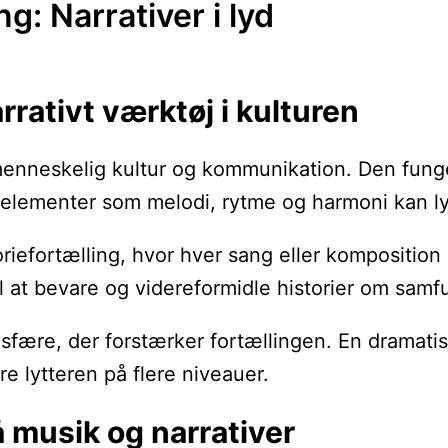
g: Narrativer i lyd
rrativt værktøj i kulturen
menneskelig kultur og kommunikation. Den fungere
lementer som melodi, rytme og harmoni kan lytt
iefortælling, hvor hver sang eller komposition b
il at bevare og videreformidle historier om samf
ære, der forstærker fortællingen. En dramatisk
re lytteren på flere niveauer.
å musik og narrativer