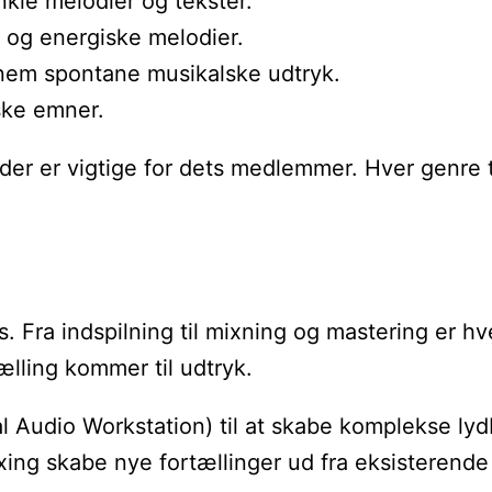
nkle melodier og tekster.
 og energiske melodier.
ennem spontane musikalske udtryk.
iske emner.
r er vigtige for dets medlemmer. Hver genre tilby
s. Fra indspilning til mixning og mastering er 
lling kommer til udtryk.
udio Workstation) til at skabe komplekse lydbi
xing skabe nye fortællinger ud fra eksisterende