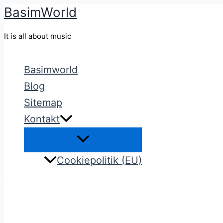
BasimWorld
Gå
til
It is all about music
indholdet
Basimworld
Blog
Sitemap
Kontakt
Cookiepolitik (EU)