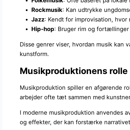
Folkemusik
: Ofte baseret på lokale
Rockmusik
: Kan udtrykke ungdomso
Jazz
: Kendt for improvisation, hvo
Hip-hop
: Bruger rim og fortællinger
Disse genrer viser, hvordan musik kan vær
kunstform.
Musikproduktionens rolle 
Musikproduktion spiller en afgørende rol
arbejder ofte tæt sammen med kunstnere 
I moderne musikproduktion anvendes avan
og effekter, der kan forstærke narrativ