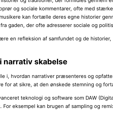
 historier og traditioner, der formidles gennem e
prør og sociale kommentarer, ofte med stærke
r musikere kan fortælle deres egne historier g
 fra gaden, der ofte adresserer sociale og polit
e en refleksion af samfundet og de historier, de
i narrativ skabelse
le i, hvordan narrativer præsenteres og opfatte
for at sikre, at den ønskede stemning og fortæ
ceret teknologi og software som DAW (Digital A
et. For eksempel kan brugen af sampling og remi