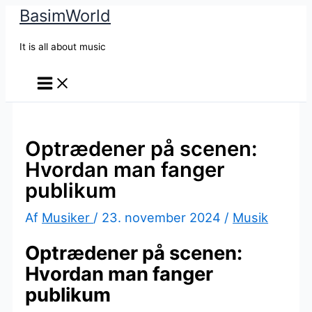
BasimWorld
Gå
til
It is all about music
indholdet
Optrædener på scenen:
Hvordan man fanger
publikum
Af
Musiker
/
23. november 2024
/
Musik
Optrædener på scenen:
Hvordan man fanger
publikum