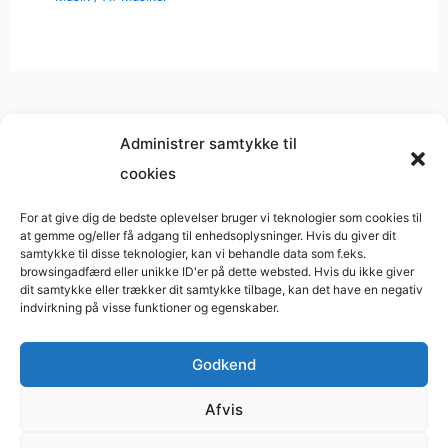
Administrer samtykke til
cookies
Musik på
Wikipedia
?
Copyright © 2026 BasimWorld
For at give dig de bedste oplevelser bruger vi teknologier som cookies til
at gemme og/eller få adgang til enhedsoplysninger. Hvis du giver dit
Udviklet af
Webbureau.dk
samtykke til disse teknologier, kan vi behandle data som f.eks.
browsingadfærd eller unikke ID'er på dette websted. Hvis du ikke giver
Bygget med
WordPress
dit samtykke eller trækker dit samtykke tilbage, kan det have en negativ
indvirkning på visse funktioner og egenskaber.
Godkend
Restaurant
Restauranter
Afvis
Restaurants in Denmark