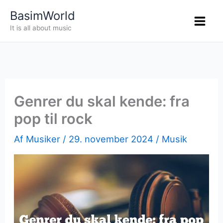
Gå
BasimWorld
til
It is all about music
indholdet
Genrer du skal kende: fra
pop til rock
Af
Musiker
/
29. november 2024
/
Musik