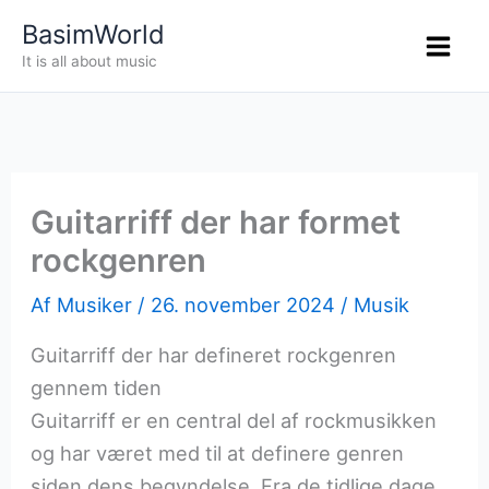
Gå
BasimWorld
til
It is all about music
indholdet
Guitarriff der har formet
rockgenren
Af
Musiker
/
26. november 2024
/
Musik
Guitarriff der har defineret rockgenren
gennem tiden
Guitarriff er en central del af rockmusikken
og har været med til at definere genren
siden dens begyndelse. Fra de tidlige dage