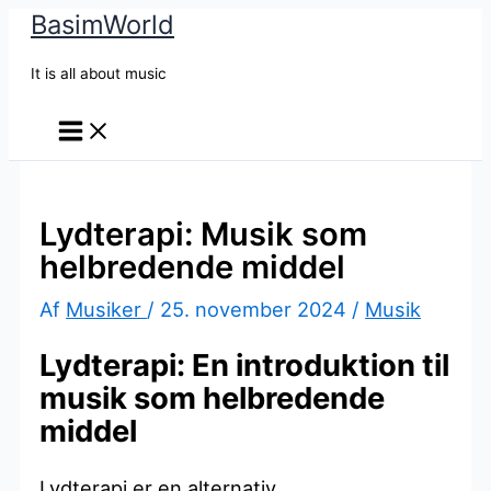
BasimWorld
Gå
til
It is all about music
indholdet
Lydterapi: Musik som
helbredende middel
Af
Musiker
/
25. november 2024
/
Musik
Lydterapi: En introduktion til
musik som helbredende
middel
Lydterapi er en alternativ