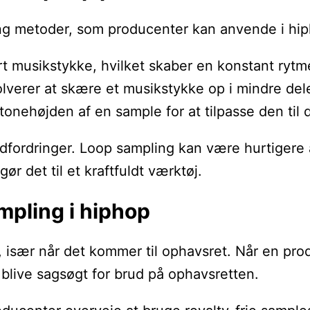
ling metoder, som producenter kan anvende i hip
rt musikstykke, hvilket skaber en konstant rytm
lverer at skære et musikstykke op i mindre del
onehøjden af en sample for at tilpasse den til
fordringer. Loop sampling kan være hurtigere at
ør det til et kraftfuldt værktøj.
mpling i hiphop
l, især når det kommer til ophavsret. Når en p
 blive sagsøgt for brud på ophavsretten.