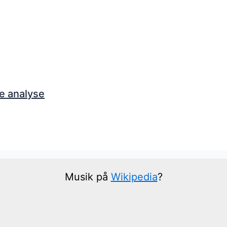
e analyse
Musik på
Wikipedia
?