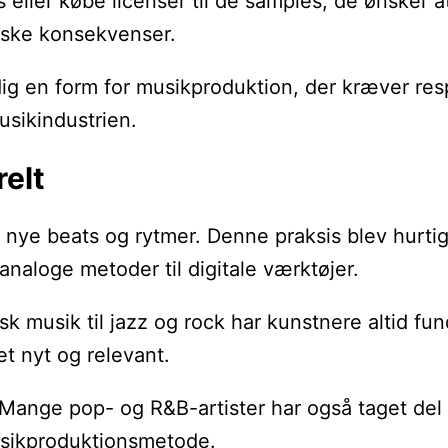
s eller købe licenser til de samples, de ønsker
diske konsekvenser.
dig en form for musikproduktion, der kræver resp
usikindustrien.
relt
e nye beats og rytmer. Denne praksis blev hurtig
analoge metoder til digitale værktøjer.
sk musik til jazz og rock har kunstnere altid f
et nyt og relevant.
 Mange pop- og R&B-artister har også taget del
musikproduktionsmetode.