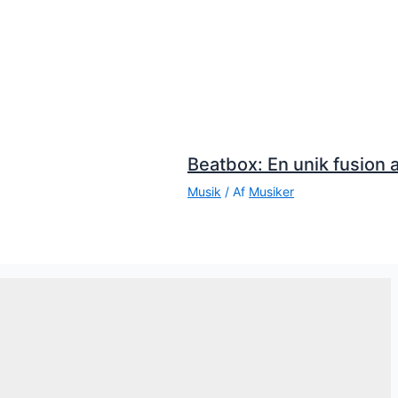
Beatbox: En unik fusion a
Musik
/ Af
Musiker