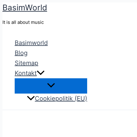
BasimWorld
Gå
til
It is all about music
indholdet
Basimworld
Blog
Sitemap
Kontakt
Cookiepolitik (EU)