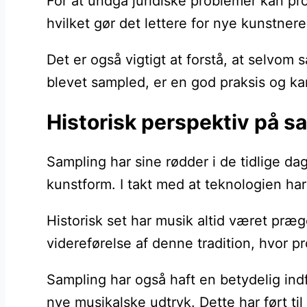
For at undgå juridiske problemer kan pr
hvilket gør det lettere for nye kunstne
Det er også vigtigt at forstå, at selvom
blevet sampled, er en god praksis og ka
Historisk perspektiv på s
Sampling har sine rødder i de tidlige da
kunstform. I takt med at teknologien har
Historisk set har musik altid været præg
videreførelse af denne tradition, hvor p
Sampling har også haft en betydelig ind
nye musikalske udtryk. Dette har ført t