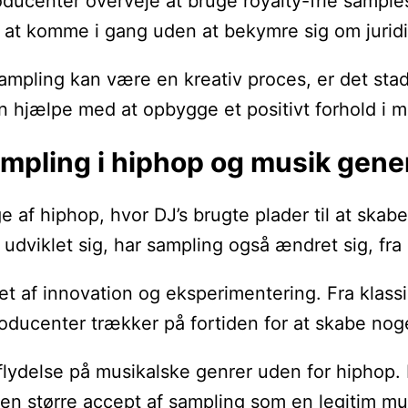
oducenter overveje at bruge royalty-frie sample
re at komme i gang uden at bekymre sig om juri
 sampling kan være en kreativ proces, er det sta
n hjælpe med at opbygge et positivt forhold i m
ampling i hiphop og musik gene
ge af hiphop, hvor DJ’s brugte plader til at skab
 udviklet sig, har sampling også ændret sig, fra 
et af innovation og eksperimentering. Fra klassi
roducenter trækker på fortiden for at skabe nog
flydelse på musikalske genrer uden for hiphop.
il en større accept af sampling som en legitim 