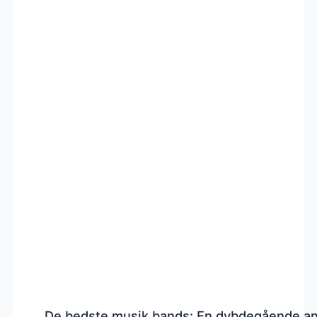
De bedste musik bands: En dybdegående a