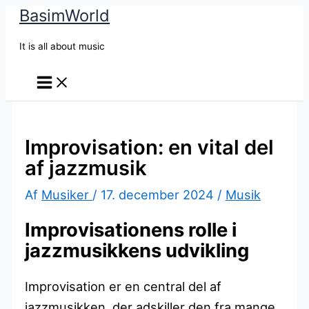
BasimWorld
Gå
til
It is all about music
indholdet
Improvisation: en vital del
af jazzmusik
Af
Musiker
/
17. december 2024
/
Musik
Improvisationens rolle i
jazzmusikkens udvikling
Improvisation er en central del af
jazzmusikken, der adskiller den fra mange