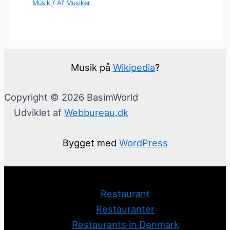
Musik
/ Af
Musiker
Musik på
Wikipedia
?
Copyright © 2026 BasimWorld
Udviklet af
Webbureau.dk
Bygget med
WordPress
Restaurant
Restauranter
Restaurants in Denmark