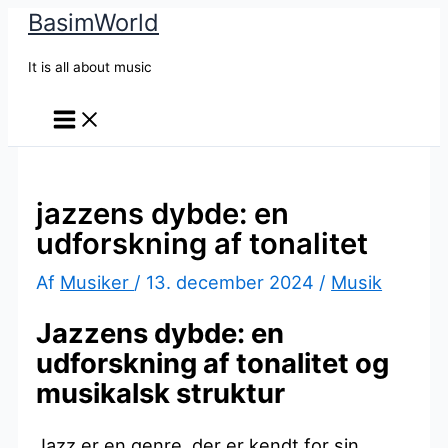
BasimWorld
Gå
til
It is all about music
indholdet
jazzens dybde: en
udforskning af tonalitet
Af
Musiker
/
13. december 2024
/
Musik
Jazzens dybde: en
udforskning af tonalitet og
musikalsk struktur
Jazz er en genre, der er kendt for sin