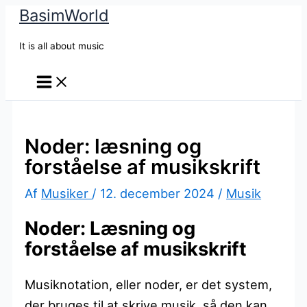
BasimWorld
Gå
til
It is all about music
indholdet
Noder: læsning og
forståelse af musikskrift
Af
Musiker
/
12. december 2024
/
Musik
Noder: Læsning og
forståelse af musikskrift
Musiknotation, eller noder, er det system,
der bruges til at skrive musik, så den kan