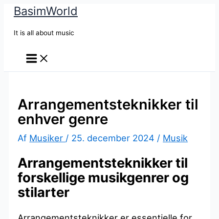
BasimWorld
Gå
til
It is all about music
indholdet
Arrangementsteknikker til
enhver genre
Af
Musiker
/
25. december 2024
/
Musik
Arrangementsteknikker til
forskellige musikgenrer og
stilarter
Arrangementsteknikker er essentielle for