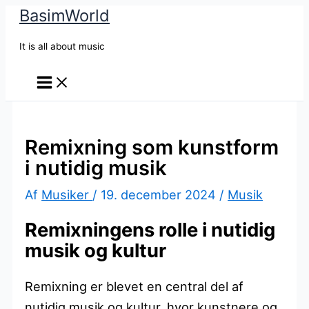
BasimWorld
Gå
til
It is all about music
indholdet
Remixning som kunstform
i nutidig musik
Af
Musiker
/
19. december 2024
/
Musik
Remixningens rolle i nutidig
musik og kultur
Remixning er blevet en central del af
nutidig musik og kultur, hvor kunstnere og