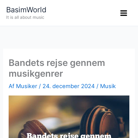
Gå
BasimWorld
til
It is all about music
indholdet
Bandets rejse gennem
musikgenrer
Af
Musiker
/
24. december 2024
/
Musik