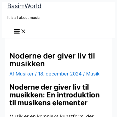
BasimWorld
Gå
til
It is all about music
indholdet
Noderne der giver liv til
musikken
Af
Musiker
/
18. december 2024
/
Musik
Noderne der giver liv til
musikken: En introduktion
til musikens elementer
Musik er en kompleks kunstform, der