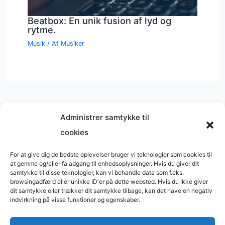
Beatbox: En unik fusion af lyd og
rytme.
Musik
/ Af
Musiker
Administrer samtykke til
cookies
Musik på
Wikipedia
?
Copyright © 2026 BasimWorld
For at give dig de bedste oplevelser bruger vi teknologier som cookies til
at gemme og/eller få adgang til enhedsoplysninger. Hvis du giver dit
Udviklet af
Webbureau.dk
samtykke til disse teknologier, kan vi behandle data som f.eks.
browsingadfærd eller unikke ID'er på dette websted. Hvis du ikke giver
Bygget med
WordPress
dit samtykke eller trækker dit samtykke tilbage, kan det have en negativ
indvirkning på visse funktioner og egenskaber.