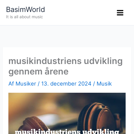
Gå
BasimWorld
til
It is all about music
indholdet
musikindustriens udvikling
gennem årene
Af
Musiker
/
13. december 2024
/
Musik