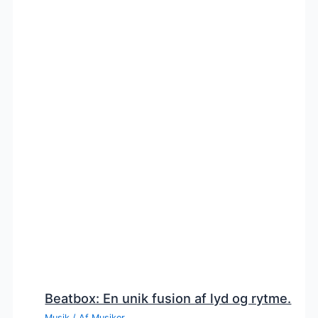
Beatbox: En unik fusion af lyd og rytme.
Musik
/ Af
Musiker