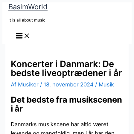
BasimWorld
Gå
til
It is all about music
indholdet
Koncerter i Danmark: De
bedste liveoptrædener i år
Af
Musiker
/
18. november 2024
/
Musik
Det bedste fra musikscenen
i år
Danmarks musikscene har altid været
levende og mangfoldig, men i år har den