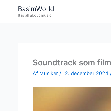
Gå
BasimWorld
til
It is all about music
indholdet
Soundtrack som film
Af
Musiker
/
12. december 2024