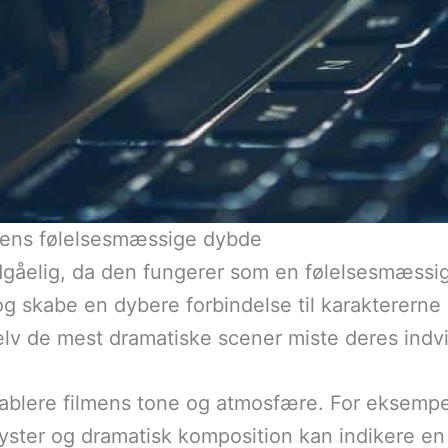
mens følelsesmæssige dybde
ndgåelig, da den fungerer som en følelsesmæssi
og skabe en dybere forbindelse til karaktererne
lv de mest dramatiske scener miste deres indvi
ablere filmens tone og atmosfære. For eksempe
ster og dramatisk komposition kan indikere en t