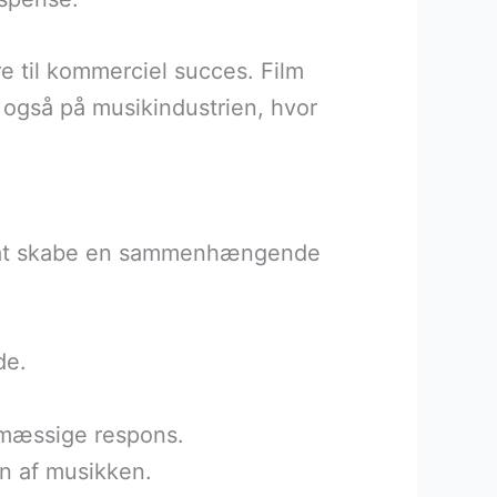
re til kommerciel succes. Film
n også på musikindustrien, hvor
or at skabe en sammenhængende
de.
smæssige respons.
en af musikken.