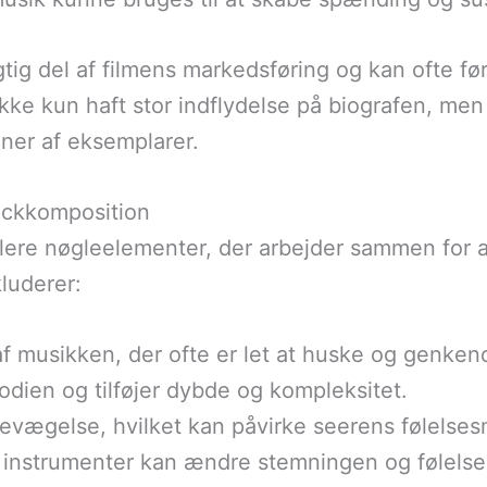
gtig del af filmens markedsføring og kan ofte fø
ikke kun haft stor indflydelse på biografen, me
oner af eksemplarer.
ackkomposition
f flere nøgleelementer, der arbejder sammen f
luderer:
f musikken, der ofte er let at huske og genken
odien og tilføjer dybde og kompleksitet.
evægelse, hvilket kan påvirke seerens følelse
f instrumenter kan ændre stemningen og følels