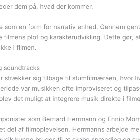
reder dem på, hvad der kommer.
 som en form for narrativ enhed. Gennem genta
 filmens plot og karakterudvikling. Dette gør, 
ikke i filmen.
og soundtracks
r strækker sig tilbage til stumfilmæraen, hvor liv
iode var musikken ofte improviseret og tilpasse
blev det muligt at integrere musik direkte i film
omponister som Bernard Herrmann og Ennio Morr
ret del af filmoplevelsen. Herrmanns arbejde me
usik kunne bruges til at skabe spænding og s