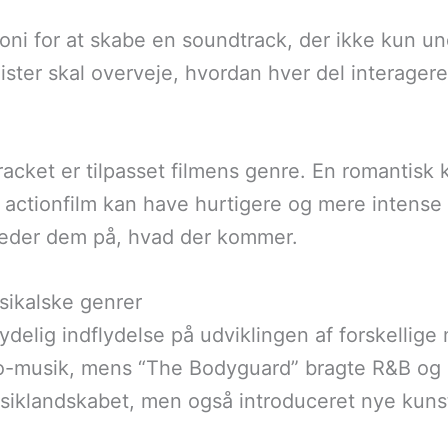
oni for at skabe en soundtrack, der ikke kun un
ter skal overveje, hvordan hver del interagere
racket er tilpasset filmens genre. En romantisk 
ctionfilm kan have hurtigere og mere intense 
reder dem på, hvad der kommer.
sikalske genrer
delig indflydelse på udviklingen af forskellige
co-musik, mens “The Bodyguard” bragte R&B og p
usiklandskabet, men også introduceret nye kuns