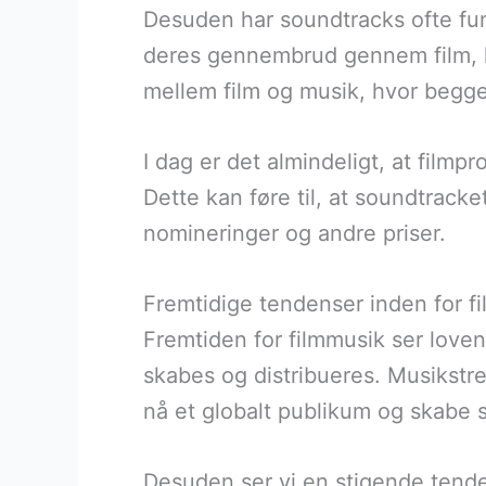
Desuden har soundtracks ofte fun
deres gennembrud gennem film, h
mellem film og musik, hvor begge
I dag er det almindeligt, at film
Dette kan føre til, at soundtracke
nomineringer og andre priser.
Fremtidige tendenser inden for f
Fremtiden for filmmusik ser lov
skabes og distribueres. Musikstr
nå et globalt publikum og skabe s
Desuden ser vi en stigende tende