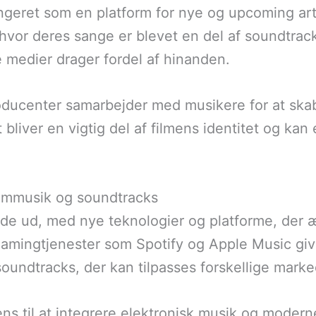
geret som en platform for nye og upcoming art
vor deres sange er blevet en del af soundtrack
 medier drager fordel af hinanden.
producenter samarbejder med musikere for at skabe
t bliver en vigtig del af filmens identitet og ka
ilmmusik og soundtracks
ende ud, med nye teknologier og platforme, der
eamingtjenester som Spotify og Apple Music giv
oundtracks, der kan tilpasses forskellige marke
ns til at integrere elektronisk musik og modern