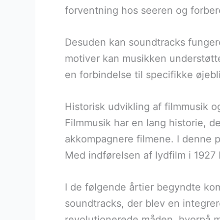
forventning hos seeren og forbe
Desuden kan soundtracks fungere
motiver kan musikken understøtte
en forbindelse til specifikke øjebl
Historisk udvikling af filmmusik 
Filmmusik har en lang historie, de
akkompagnere filmene. I denne per
Med indførelsen af lydfilm i 1927 
I de følgende årtier begyndte k
soundtracks, der blev en integre
revolutionerede måden, hvorpå m